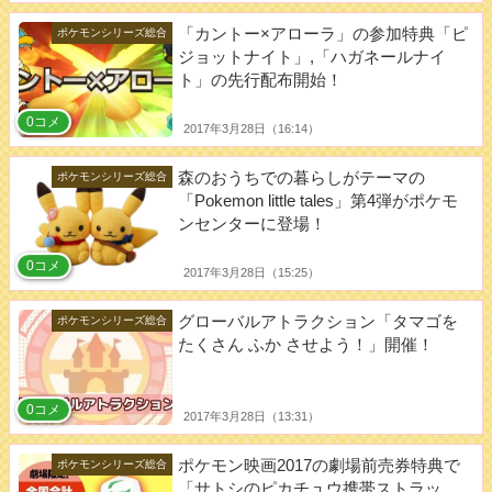
「カントー×アローラ」の参加特典「ピ
ポケモンシリーズ総合
ジョットナイト」,「ハガネールナイ
ト」の先行配布開始！
0コメ
2017年3月28日（16:14）
森のおうちでの暮らしがテーマの
ポケモンシリーズ総合
「Pokemon little tales」第4弾がポケモ
ンセンターに登場！
0コメ
2017年3月28日（15:25）
グローバルアトラクション「タマゴを
ポケモンシリーズ総合
たくさん ふか させよう！」開催！
0コメ
2017年3月28日（13:31）
ポケモン映画2017の劇場前売券特典で
ポケモンシリーズ総合
「サトシのピカチュウ携帯ストラッ