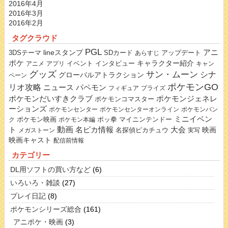
2016年4月
2016年3月
2016年2月
タグクラウド
PGL
lineスタンプ
アニ
3DSテーマ
SDカード
アップデート
あらすじ
ポケ
キャラクター紹介
イベント
インタビュー
アニメ
アプリ
キャン
グッズ
サン・ムーン
シナ
グローバルアトラクション
ペーン
ポケモンGO
リオ攻略
ニュース
パペモン
フィギュア
プライズ
ポケモンだいすきクラブ
ポケモンジェネレ
ポケモンコマスター
ーションズ
ポケモンセンター
ポケモンセンターオンライン
ポケモンバン
ミニイベン
ポケモン映画
ポッ拳
マイニンテンドー
ク
ポケモン本編
動画
名ピカ情報
大会
ト
映画
名探偵ピカチュウ
メガストーン
実写
映画キャスト
配信前情報
カテゴリー
DL用ソフトの買い方など
(6)
いろいろ・雑談
(27)
プレイ日記
(8)
ポケモンシリーズ総合
(161)
アニポケ・映画
(3)