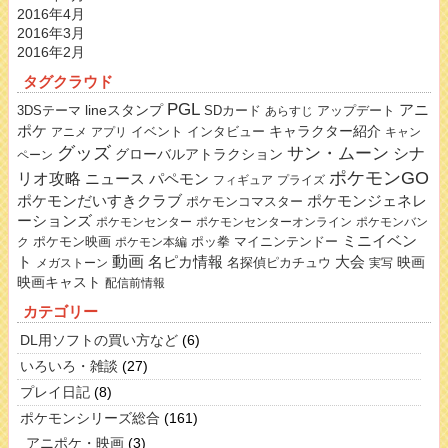
2016年4月
2016年3月
2016年2月
タグクラウド
PGL
lineスタンプ
アニ
3DSテーマ
SDカード
アップデート
あらすじ
ポケ
キャラクター紹介
イベント
インタビュー
アニメ
アプリ
キャン
グッズ
サン・ムーン
シナ
グローバルアトラクション
ペーン
ポケモンGO
リオ攻略
ニュース
パペモン
フィギュア
プライズ
ポケモンだいすきクラブ
ポケモンジェネレ
ポケモンコマスター
ーションズ
ポケモンセンター
ポケモンセンターオンライン
ポケモンバン
ミニイベン
ポケモン映画
ポッ拳
マイニンテンドー
ク
ポケモン本編
動画
名ピカ情報
大会
ト
映画
名探偵ピカチュウ
メガストーン
実写
映画キャスト
配信前情報
カテゴリー
DL用ソフトの買い方など
(6)
いろいろ・雑談
(27)
プレイ日記
(8)
ポケモンシリーズ総合
(161)
アニポケ・映画
(3)