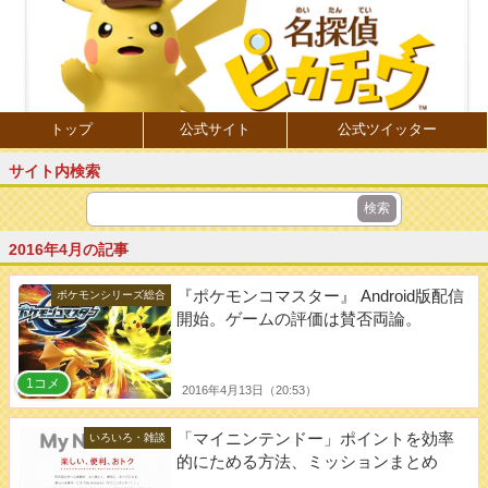
トップ
公式サイト
公式ツイッター
サイト内検索
2016年4月の記事
『ポケモンコマスター』 Android版配信
ポケモンシリーズ総合
開始。ゲームの評価は賛否両論。
1コメ
2016年4月13日（20:53）
「マイニンテンドー」ポイントを効率
いろいろ・雑談
的にためる方法、ミッションまとめ