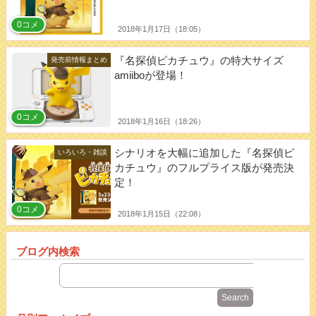
0コメ
2018年1月17日（18:05）
『名探偵ピカチュウ』の特大サイズ
発売前情報まとめ
amiiboが登場！
0コメ
2018年1月16日（18:26）
シナリオを大幅に追加した『名探偵ピ
いろいろ・雑談
カチュウ』のフルプライス版が発売決
定！
0コメ
2018年1月15日（22:08）
ブログ内検索