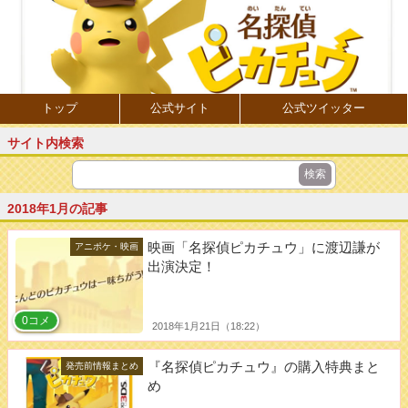
トップ
公式サイト
公式ツイッター
サイト内検索
2018年1月の記事
映画「名探偵ピカチュウ」に渡辺謙が
アニポケ・映画
出演決定！
0コメ
2018年1月21日（18:22）
『名探偵ピカチュウ』の購入特典まと
発売前情報まとめ
め