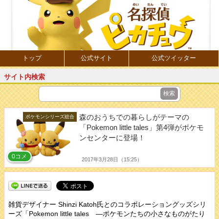
トップ
公式サイト
公式ツイッター
サイト内検索
森のおうちでの暮らしがテーマの
ポケモンシリーズ総合
「Pokemon little tales」第4弾がポケモ
ンセンターに登場！
0コメ
2017年3月28日（15:25）
雑貨デザイナー Shinzi Katoh氏とのコラボレーショングッズシリ
ーズ「Pokemon little tales ―ポケモンたちの小さなものがたり