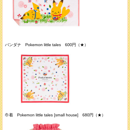
バンダナ Pokemon little tales 600円（★）
巾着 Pokemon little tales [small house] 680円（★）