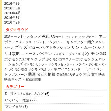
2016年9月
2016年5月
2016年4月
2016年3月
2016年2月
タグクラウド
PGL
lineスタンプ
アニ
3DSテーマ
SDカード
アップデート
あらすじ
ポケ
キャラクター紹介
イベント
インタビュー
アニメ
アプリ
キャン
グッズ
サン・ムーン
シナ
グローバルアトラクション
ペーン
ポケモンGO
リオ攻略
ニュース
パペモン
フィギュア
プライズ
ポケモンだいすきクラブ
ポケモンジェネレ
ポケモンコマスター
ーションズ
ポケモンセンター
ポケモンセンターオンライン
ポケモンバン
ミニイベン
ポケモン映画
ポッ拳
マイニンテンドー
ク
ポケモン本編
動画
名ピカ情報
大会
ト
映画
名探偵ピカチュウ
メガストーン
実写
映画キャスト
配信前情報
カテゴリー
DL用ソフトの買い方など
(6)
いろいろ・雑談
(27)
プレイ日記
(8)