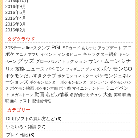
2016年10月
2016年9月
2016年5月
2016年4月
2016年3月
2016年2月
タグクラウド
PGL
lineスタンプ
アニ
3DSテーマ
SDカード
アップデート
あらすじ
ポケ
キャラクター紹介
イベント
インタビュー
アニメ
アプリ
キャン
グッズ
サン・ムーン
シナ
グローバルアトラクション
ペーン
ポケモンGO
リオ攻略
ニュース
パペモン
フィギュア
プライズ
ポケモンだいすきクラブ
ポケモンジェネレ
ポケモンコマスター
ーションズ
ポケモンセンター
ポケモンセンターオンライン
ポケモンバン
ミニイベン
ポケモン映画
ポッ拳
マイニンテンドー
ク
ポケモン本編
動画
名ピカ情報
大会
ト
映画
名探偵ピカチュウ
メガストーン
実写
映画キャスト
配信前情報
カテゴリー
DL用ソフトの買い方など
(6)
いろいろ・雑談
(27)
プレイ日記
(8)