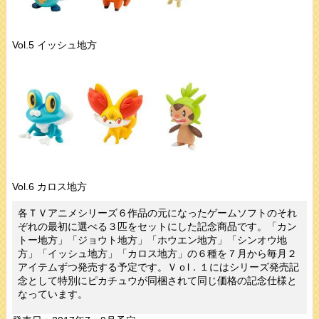
Vol.5 イッシュ地方
Vol.6 カロス地方
各ＴＶアニメシリーズ６作品の元になったゲームソフトのそれ
ぞれの最初に選べる３匹をセットにした記念商品です。「カン
トー地方」「ジョウト地方」「ホウエン地方」「シンオウ地
方」「イッシュ地方」「カロス地方」の６種を７月から毎月２
アイテムずつ発売する予定です。Ｖｏl．１にはシリーズ発売記
念として特別にピカチュウが同梱されて同じ価格の記念仕様と
なっています。