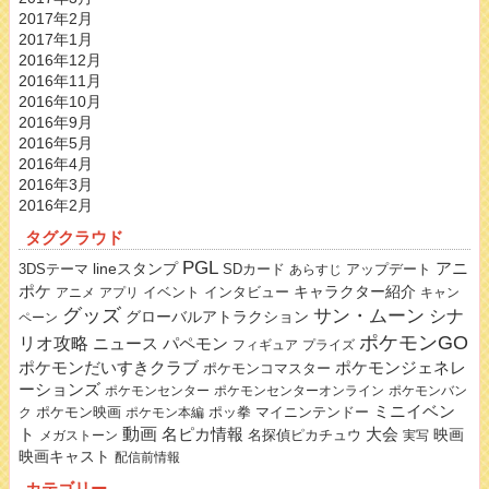
2017年2月
2017年1月
2016年12月
2016年11月
2016年10月
2016年9月
2016年5月
2016年4月
2016年3月
2016年2月
タグクラウド
PGL
lineスタンプ
アニ
3DSテーマ
SDカード
アップデート
あらすじ
ポケ
キャラクター紹介
イベント
インタビュー
アニメ
アプリ
キャン
グッズ
サン・ムーン
シナ
グローバルアトラクション
ペーン
ポケモンGO
リオ攻略
ニュース
パペモン
フィギュア
プライズ
ポケモンだいすきクラブ
ポケモンジェネレ
ポケモンコマスター
ーションズ
ポケモンセンター
ポケモンセンターオンライン
ポケモンバン
ミニイベン
ポケモン映画
ポッ拳
マイニンテンドー
ク
ポケモン本編
動画
名ピカ情報
大会
ト
映画
名探偵ピカチュウ
メガストーン
実写
映画キャスト
配信前情報
カテゴリー