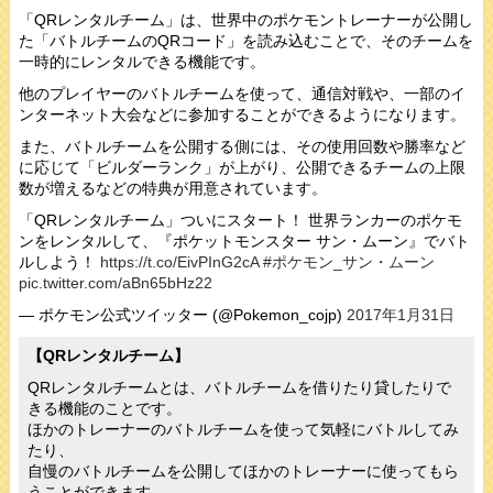
「QRレンタルチーム」は、世界中のポケモントレーナーが公開し
た「バトルチームのQRコード」を読み込むことで、そのチームを
一時的にレンタルできる機能です。
他のプレイヤーのバトルチームを使って、通信対戦や、一部のイ
ンターネット大会などに参加することができるようになります。
また、バトルチームを公開する側には、その使用回数や勝率など
に応じて「ビルダーランク」が上がり、公開できるチームの上限
数が増えるなどの特典が用意されています。
「QRレンタルチーム」ついにスタート！ 世界ランカーのポケモ
ンをレンタルして、『ポケットモンスター サン・ムーン』でバト
ルしよう！
https://t.co/EivPInG2cA
#ポケモン_サン・ムーン
pic.twitter.com/aBn65bHz22
— ポケモン公式ツイッター (@Pokemon_cojp)
2017年1月31日
【QRレンタルチーム】
QRレンタルチームとは、バトルチームを借りたり貸したりで
きる機能のことです。
ほかのトレーナーのバトルチームを使って気軽にバトルしてみ
たり、
自慢のバトルチームを公開してほかのトレーナーに使ってもら
うことができます。