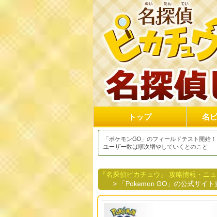
トップ
名
「ポケモンGO」のフィールドテスト開始！
ユーザー数は順次増やしていくとのこと
『名探偵ピカチュウ』 攻略情報・ニ
> 「Pokemon GO」の公式