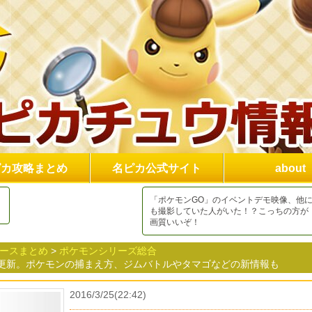
ピカ攻略まとめ
名ピカ公式サイト
about
「ポケモンGO」のイベントデモ映像、他
も撮影していた人がいた！？こっちの方が
画質いいぞ！
ュースまとめ
>
ポケモンシリーズ総合
サイト更新。ポケモンの捕まえ方、ジムバトルやタマゴなどの新情報も
2016/3/25(22:42)