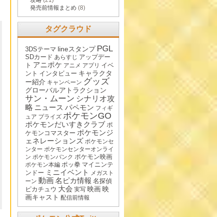
攻略
(21)
発売前情報まとめ
(8)
タグクラウド
PGL
lineスタンプ
3DSテーマ
SDカード
アップデー
あらすじ
アニポケ
ト
イベ
アニメ
アプリ
キャラクタ
ント
インタビュー
グッズ
ー紹介
キャンペーン
グローバルアトラクション
サン・ムーン
シナリオ攻
略
ニュース
パペモン
フィギ
ポケモンGO
ュア
プライズ
ポケモンだいすきクラブ
ポ
ポケモンジ
ケモンコマスター
ェネレーションズ
ポケモンセ
ンター
ポケモンセンターオンライ
ポケモン映画
ン
ポケモンバンク
ポッ拳
マイニンテ
ポケモン本編
ミニイベント
ンドー
メガスト
動画
名ピカ情報
名探偵
ーン
大会
映画
映
ピカチュウ
実写
画キャスト
配信前情報