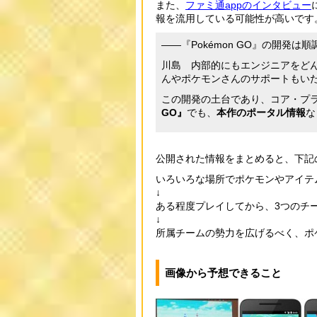
また、
ファミ通appのインタビュー
報を流用している可能性が高いです
――『Pokémon GO』の開発は
川島 内部的にもエンジニアをど
んやポケモンさんのサポートもいただ
この開発の土台であり、コア・プラッ
GO』
でも、
本作のポータル情報
な
公開された情報をまとめると、下記
いろいろな場所でポケモンやアイテ
↓
ある程度プレイしてから、3つのチ
↓
所属チームの勢力を広げるべく、ポ
画像から予想できること