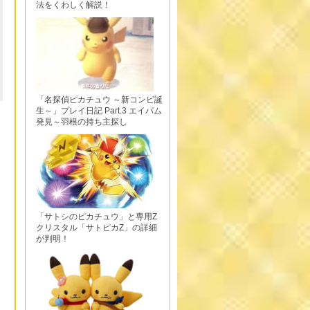
法をくわしく解説！
「名探偵ピカチュウ ～新コンビ誕
生～」プレイ日記 Part.3 エイパム
発見～羽根の持ち主探し
「サトシのピカチュウ」と専用Z
クリスタル「サトピカZ」の詳細
が判明！