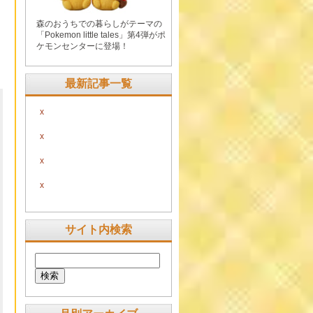
森のおうちでの暮らしがテーマの
「Pokemon little tales」第4弾がポ
ケモンセンターに登場！
最新記事一覧
x
x
x
x
サイト内検索