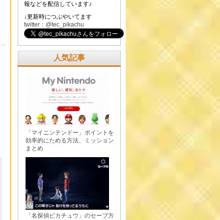
報などを配信しています♪
↓更新時につぶやいてます
twitter：@tec_pikachu
人気記事
「マイニンテンドー」ポイントを
効率的にためる方法、ミッション
まとめ
「名探偵ピカチュウ」のセーブ方