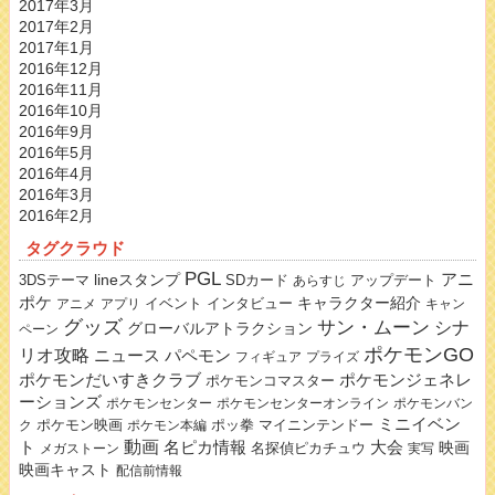
2017年3月
2017年2月
2017年1月
2016年12月
2016年11月
2016年10月
2016年9月
2016年5月
2016年4月
2016年3月
2016年2月
タグクラウド
PGL
lineスタンプ
アニ
3DSテーマ
SDカード
アップデート
あらすじ
ポケ
キャラクター紹介
イベント
インタビュー
アニメ
アプリ
キャン
グッズ
サン・ムーン
シナ
グローバルアトラクション
ペーン
ポケモンGO
リオ攻略
ニュース
パペモン
フィギュア
プライズ
ポケモンだいすきクラブ
ポケモンジェネレ
ポケモンコマスター
ーションズ
ポケモンセンター
ポケモンセンターオンライン
ポケモンバン
ミニイベン
ポケモン映画
ポッ拳
マイニンテンドー
ク
ポケモン本編
動画
名ピカ情報
大会
ト
映画
名探偵ピカチュウ
メガストーン
実写
映画キャスト
配信前情報