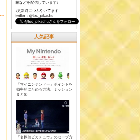
報などを配信しています♪
↓更新時につぶやいてます
twitter：@tec_pikachu
人気記事
「マイニンテンドー」ポイントを
効率的にためる方法、ミッション
まとめ
「名探偵ピカチュウ」のセーブ方