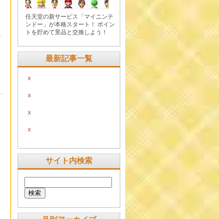
任天堂の新サービス「マイニンテ
ンドー」が本格スタート！ ポイン
トを貯めて景品と交換しよう！
最新記事一覧
x
x
x
x
サイト内検索