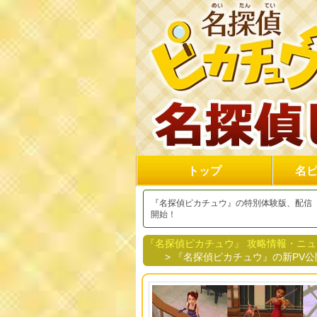
トップ
名
『名探偵ピカチュウ』の特別体験版、配信
開始！
『名探偵ピカチュウ』 攻略情報・ニ
> 『名探偵ピカチュウ』の新PV