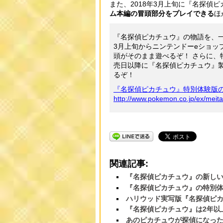
また、2018年3月上旬に『名探偵
ム本編の冒頭部分をプレイできる
ほ
『名探偵ピカチュウ』の物語を、
3月上旬からニンテンドーeショッ
頭がそのまま遊べるぞ！ さらに
売日以降に『名探偵ピカチュウ』
るぞ！
『名探偵ピカチュウ』特別体験版
http://www.pokemon.co.jp/ex/meit
関連記事:
『名探偵ピカチュウ』の新しい
『名探偵ピカチュウ』の特別
ハリウッド実写版『名探偵ピ
『名探偵ピカチュウ』は2年以
あのピカチュウが探偵になった