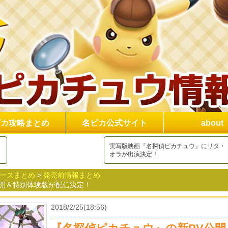
ピカ攻略まとめ
名ピカ公式サイト
about
実写版映画『名探偵ピカチュウ』にリタ・
オラが出演決定！
ュースまとめ
>
発売前情報まとめ
公開＆特別体験版が配信決定！
2018/2/25(18:56)