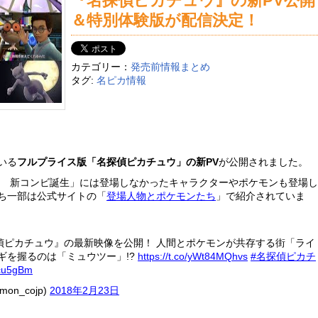
『名探偵ピカチュウ』の新PV公開
＆特別体験版が配信決定！
カテゴリー：
発売前情報まとめ
タグ:
名ピカ情報
いる
フルプライス版「名探偵ピカチュウ」の新PV
が公開されました。
ウ 新コンビ誕生」には登場しなかったキャラクターやポケモンも登場し
ち一部は公式サイトの「
登場人物とポケモンたち
」で紹介されていま
探偵ピカチュウ』の最新映像を公開！ 人間とポケモンが共存する街「ライ
ギを握るのは「ミュウツー」!?
https://t.co/yWt84MQhvs
#名探偵ピカチ
ycu5gBm
n_cojp)
2018年2月23日