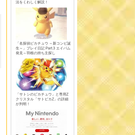
法をくわしく解説！
「名探偵ピカチュウ ～新コンビ誕
生～」プレイ日記 Part.3 エイパム
発見～羽根の持ち主探し
「サトシのピカチュウ」と専用Z
クリスタル「サトピカZ」の詳細
が判明！