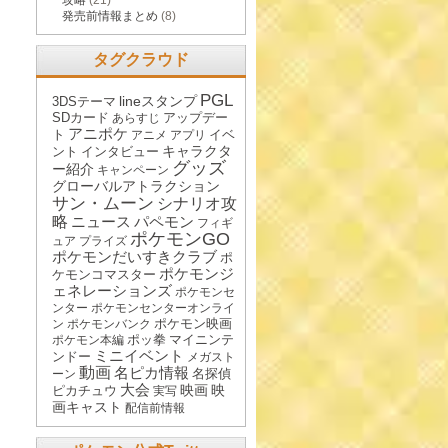
攻略
(21)
発売前情報まとめ
(8)
タグクラウド
PGL
lineスタンプ
3DSテーマ
SDカード
アップデー
あらすじ
アニポケ
ト
イベ
アニメ
アプリ
キャラクタ
ント
インタビュー
グッズ
ー紹介
キャンペーン
グローバルアトラクション
サン・ムーン
シナリオ攻
略
ニュース
パペモン
フィギ
ポケモンGO
ュア
プライズ
ポケモンだいすきクラブ
ポ
ポケモンジ
ケモンコマスター
ェネレーションズ
ポケモンセ
ンター
ポケモンセンターオンライ
ポケモン映画
ン
ポケモンバンク
ポッ拳
マイニンテ
ポケモン本編
ミニイベント
ンドー
メガスト
動画
名ピカ情報
名探偵
ーン
大会
映画
映
ピカチュウ
実写
画キャスト
配信前情報