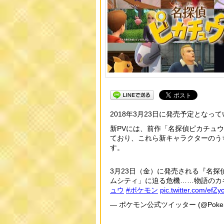
2018年3月23日に発売予定となって
新PVには、前作「名探偵ピカチュ
ており、これら新キャラクターのう
す。
3月23日（金）に発売される『名
ムシティ」に迫る危機……物語のカ
ュウ
#ポケモン
pic.twitter.com/efZ
— ポケモン公式ツイッター (@Pokemo