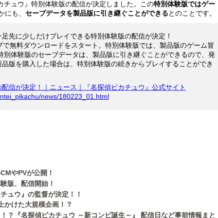
ピカチュウ』特別体験版の配信が決定しました。この
特別体験版ではゲー
かにも、
セーブデータを製品版に引き継ぐことができる
とのことです。
一足先に少しだけプレイできる特別体験版の配信が決定！
プで無料ダウンロードをスタート。特別体験版では、製品版のゲーム冒
、特別体験版のセーブデータは、製品版に引き継ぐことができるので、発
製品版を購入した場合は、特別体験版の続きからプレイすることができ
の配信が決定！｜ニュース｜『名探偵ピカチュウ』公式サイト
antei_pikachu/news/180223_01.html
CMやPVが公開！
体験版、配信開始！
カチュウ』の監督が決定！！
上かけた大規模企画！？
！？『名探偵ピカチュウ ～新コンビ誕生～』 配信日など事前情報まと