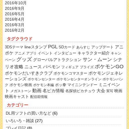
2016年10月
2016年9月
2016年5月
2016年4月
2016年3月
2016年2月
タグクラウド
PGL
lineスタンプ
アニ
3DSテーマ
SDカード
アップデート
あらすじ
ポケ
キャラクター紹介
イベント
インタビュー
アニメ
アプリ
キャン
グッズ
サン・ムーン
シナ
グローバルアトラクション
ペーン
ポケモンGO
リオ攻略
ニュース
パペモン
フィギュア
プライズ
ポケモンだいすきクラブ
ポケモンジェネレ
ポケモンコマスター
ーションズ
ポケモンセンター
ポケモンセンターオンライン
ポケモンバン
ミニイベン
ポケモン映画
ポッ拳
マイニンテンドー
ク
ポケモン本編
動画
名ピカ情報
大会
ト
映画
名探偵ピカチュウ
メガストーン
実写
映画キャスト
配信前情報
カテゴリー
DL用ソフトの買い方など
(6)
いろいろ・雑談
(27)
プレイ日記
(8)