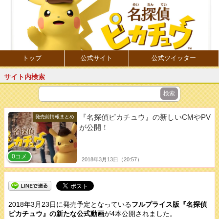
トップ
公式サイト
公式ツイッター
サイト内検索
『名探偵ピカチュウ』の新しいCMやPV
発売前情報まとめ
が公開！
0コメ
2018年3月13日（20:57）
2018年3月23日に発売予定となっている
フルプライス版『名探偵
ピカチュウ』の新たな公式動画
が4本公開されました。