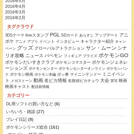
2016年5月
2016年4月
2016年3月
2016年2月
タグクラウド
PGL
lineスタンプ
アニ
3DSテーマ
SDカード
アップデート
あらすじ
ポケ
キャラクター紹介
イベント
インタビュー
アニメ
アプリ
キャン
グッズ
サン・ムーン
シナ
グローバルアトラクション
ペーン
ポケモンGO
リオ攻略
ニュース
パペモン
フィギュア
プライズ
ポケモンだいすきクラブ
ポケモンジェネレ
ポケモンコマスター
ーションズ
ポケモンセンター
ポケモンセンターオンライン
ポケモンバン
ミニイベン
ポケモン映画
ポッ拳
マイニンテンドー
ク
ポケモン本編
動画
名ピカ情報
大会
ト
映画
名探偵ピカチュウ
メガストーン
実写
映画キャスト
配信前情報
カテゴリー
DL用ソフトの買い方など
(6)
いろいろ・雑談
(27)
プレイ日記
(8)
ポケモンシリーズ総合
(161)