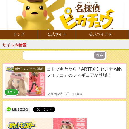
トップ
公式サイト
公式ツイッター
サイト内検索
コトブキヤから「ARTFX J セレナ with
ポケモンシリーズ総合
フォッコ」のフィギュアが登場！
0コメ
2017年2月15日（14:08）