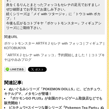
す。
炎をくるりんとまとったフォッコもセレナの足元でおすまし♪
ぜひ細部までお手元でお楽しみ下さい。
続くシリーズは「メイ with ツタージャ」に「トウコ with ポカ
ブ」！
今後も広がるコトブキヤ『ポケットモンスター』フィギュアシ
リーズにご期待下さい。
関連URL
ポケットモンスター ARTFX J セレナ with フォッコ | フィギュア |
KOTOBUKIYA
「ARTFX J セレナ with フォッコ」予約開始しました！ | コトブキ
ヤはやみみブログ
関連記事:
ぬいぐるみシリーズ「POKEMON DOLLS」に、ピカチュウ、
キテルグマ、メタモンが登場！
『ポケモンGO PLUS』が全国のテレビゲーム取扱店などでも
販売開始！
ピカチュウ×スイーツな新シリーズ『Pokemon Tea Party』ぬ