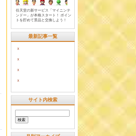
任天堂の新サービス「マイニンテ
ンドー」が本格スタート！ ポイン
トを貯めて景品と交換しよう！
最新記事一覧
x
x
x
x
サイト内検索