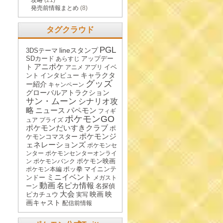
攻略
(21)
発売前情報まとめ
(8)
タグクラウド
PGL
lineスタンプ
3DSテーマ
SDカード
アップデー
あらすじ
アニポケ
ト
イベ
アニメ
アプリ
キャラクタ
ント
インタビュー
グッズ
ー紹介
キャンペーン
グローバルアトラクション
サン・ムーン
シナリオ攻
略
ニュース
パペモン
フィギ
ポケモンGO
ュア
プライズ
ポケモンだいすきクラブ
ポ
ポケモンジ
ケモンコマスター
ェネレーションズ
ポケモンセ
ンター
ポケモンセンターオンライ
ポケモン映画
ン
ポケモンバンク
ポッ拳
マイニンテ
ポケモン本編
ミニイベント
ンドー
メガスト
動画
名ピカ情報
名探偵
ーン
大会
映画
映
ピカチュウ
実写
画キャスト
配信前情報