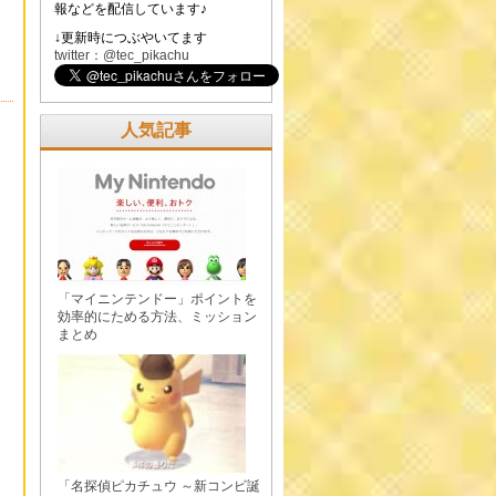
報などを配信しています♪
↓更新時につぶやいてます
twitter：@tec_pikachu
人気記事
「マイニンテンドー」ポイントを
効率的にためる方法、ミッション
まとめ
「名探偵ピカチュウ ～新コンビ誕