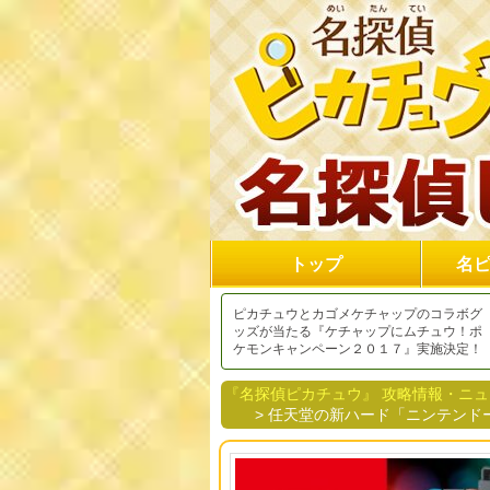
トップ
名
ピカチュウとカゴメケチャップのコラボグ
ッズが当たる『ケチャップにムチュウ！ポ
ケモンキャンペーン２０１７』実施決定！
『名探偵ピカチュウ』 攻略情報・ニ
> 任天堂の新ハード「ニンテンドー