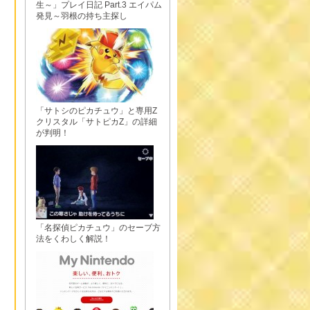
生～」プレイ日記 Part.3 エイパム
発見～羽根の持ち主探し
「サトシのピカチュウ」と専用Z
クリスタル「サトピカZ」の詳細
が判明！
「名探偵ピカチュウ」のセーブ方
法をくわしく解説！