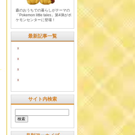
森のおうちでの暮らしがテーマの
「Pokemon little tales」第4弾がポ
ケモンセンターに登場！
最新記事一覧
x
x
x
x
サイト内検索