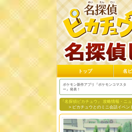
トップ
名
ポケモン新作アプリ『ポケモンコマスタ
ー』発表！
『名探偵ピカチュウ』 攻略情報・ニ
> ピカチュウとのミニ会話イベント