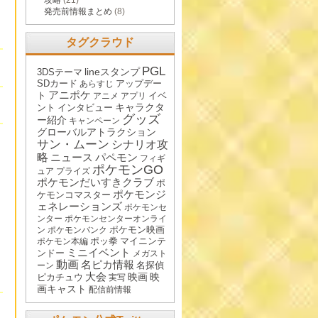
攻略
(21)
発売前情報まとめ
(8)
タグクラウド
PGL
lineスタンプ
3DSテーマ
SDカード
アップデー
あらすじ
アニポケ
ト
イベ
アニメ
アプリ
キャラクタ
ント
インタビュー
グッズ
ー紹介
キャンペーン
グローバルアトラクション
サン・ムーン
シナリオ攻
略
ニュース
パペモン
フィギ
ポケモンGO
ュア
プライズ
ポケモンだいすきクラブ
ポ
ポケモンジ
ケモンコマスター
ェネレーションズ
ポケモンセ
ンター
ポケモンセンターオンライ
ポケモン映画
ン
ポケモンバンク
ポッ拳
マイニンテ
ポケモン本編
ミニイベント
ンドー
メガスト
動画
名ピカ情報
名探偵
ーン
大会
映画
映
ピカチュウ
実写
画キャスト
配信前情報