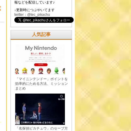
報などを配信しています♪
総
↓更新時につぶやいてます
twitter：@tec_pikachu
人気記事
「マイニンテンドー」ポイントを
効率的にためる方法、ミッション
まとめ
「名探偵ピカチュウ」のセーブ方