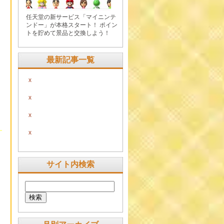
任天堂の新サービス「マイニンテ
ンドー」が本格スタート！ ポイン
トを貯めて景品と交換しよう！
最新記事一覧
x
x
x
x
サイト内検索