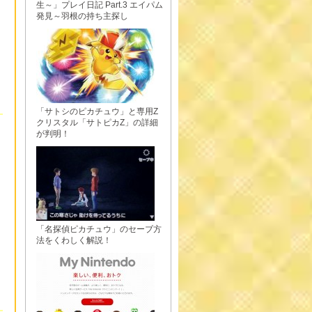
生～」プレイ日記 Part.3 エイパム
発見～羽根の持ち主探し
「サトシのピカチュウ」と専用Z
クリスタル「サトピカZ」の詳細
が判明！
「名探偵ピカチュウ」のセーブ方
法をくわしく解説！