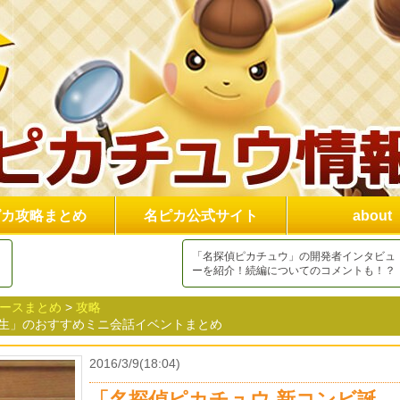
ピカ攻略まとめ
名ピカ公式サイト
about
「名探偵ピカチュウ」の開発者インタビュ
ーを紹介！続編についてのコメントも！？
ュースまとめ
>
攻略
誕生」のおすすめミニ会話イベントまとめ
2016/3/9(18:04)
「名探偵ピカチュウ 新コンビ誕