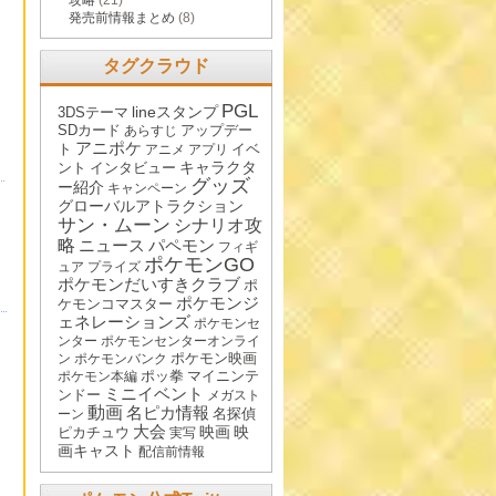
攻略
(21)
発売前情報まとめ
(8)
タグクラウド
PGL
lineスタンプ
3DSテーマ
SDカード
アップデー
あらすじ
アニポケ
ト
イベ
アニメ
アプリ
キャラクタ
ント
インタビュー
グッズ
ー紹介
キャンペーン
グローバルアトラクション
サン・ムーン
シナリオ攻
略
ニュース
パペモン
フィギ
ポケモンGO
ュア
プライズ
ポケモンだいすきクラブ
ポ
ポケモンジ
ケモンコマスター
ェネレーションズ
ポケモンセ
ンター
ポケモンセンターオンライ
ポケモン映画
ン
ポケモンバンク
ポッ拳
マイニンテ
ポケモン本編
ミニイベント
ンドー
メガスト
動画
名ピカ情報
名探偵
ーン
大会
映画
映
ピカチュウ
実写
画キャスト
配信前情報