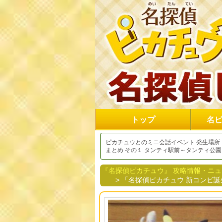
トップ
名
ピカチュウとのミニ会話イベント 発生場所
まとめ その１ タンティ駅前～タンティ公園
『名探偵ピカチュウ』 攻略情報・ニ
> 「名探偵ピカチュウ 新コンビ