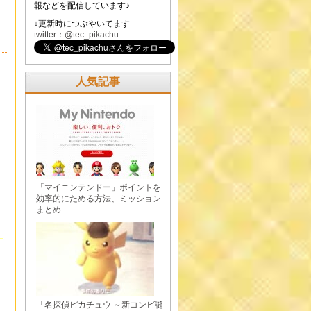
報などを配信しています♪
↓更新時につぶやいてます
twitter：@tec_pikachu
人気記事
「マイニンテンドー」ポイントを
効率的にためる方法、ミッション
まとめ
「名探偵ピカチュウ ～新コンビ誕