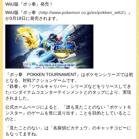
WiiU版『ポッ拳』発売！
WiiU版『ポッ拳（
http://www.pokemon.co.jp/ex/pokken_wiiU/
）』
が3月18日に発売されます。
『ポッ拳 POKKEN TOURNAMENT』はポケモンシリーズでは初
となる、対戦アクションゲームです。
『鉄拳』や『ソウルキャリバー』シリーズなどをリリースしてき
たバンダイナムコエンターテインメントとのタッグにより、実現
されました。
公式ホームページによると、「誰も見たことのない『ポケットモ
ンスター』のゲームを世に送り出す」ことを目的としているとこ
のと。
「見たことのない」は「名探偵ピカチュウ」のキャッチコピーに
もなってますね。