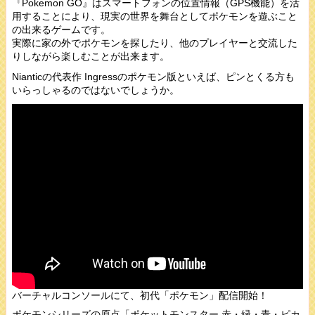
『Pokemon GO』はスマートフォンの位置情報（GPS機能）を活
用することにより、現実の世界を舞台としてポケモンを遊ぶこと
の出来るゲームです。
実際に家の外でポケモンを探したり、他のプレイヤーと交流した
りしながら楽しむことが出来ます。
Nianticの代表作 Ingressのポケモン版といえば、ピンとくる方も
いらっしゃるのではないでしょうか。
バーチャルコンソールにて、初代「ポケモン」配信開始！
ポケモンシリーズの原点「ポケットモンスター 赤・緑・青・ピカ