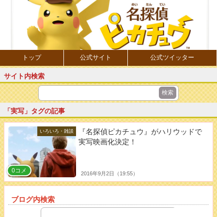
トップ
公式サイト
公式ツイッター
サイト内検索
「実写」タグの記事
『名探偵ピカチュウ』がハリウッドで
いろいろ・雑談
実写映画化決定！
0コメ
2016年9月2日（19:55）
ブログ内検索