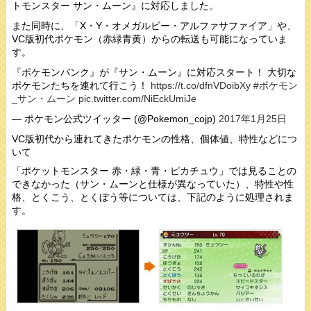
トモンスター サン・ムーン』に対応しました。
また同時に、「X・Y・オメガルビー・アルファサファイア」や、
VC版初代ポケモン（赤緑青黄）からの転送も可能になっていま
す。
『ポケモンバンク』が『サン・ムーン』に対応スタート！ 大切な
ポケモンたちを連れて行こう！
https://t.co/dfnVDoibXy
#ポケモン
_サン・ムーン
pic.twitter.com/NiEckUmiJe
— ポケモン公式ツイッター (@Pokemon_cojp)
2017年1月25日
VC版初代から連れてきたポケモンの性格、個体値、特性などにつ
いて
「ポケットモンスター 赤・緑・青・ピカチュウ」では見ることの
できなかった（サン・ムーンと仕様が異なっていた）、特性や性
格、とくこう、とくぼう等については、下記のように処理されま
す。