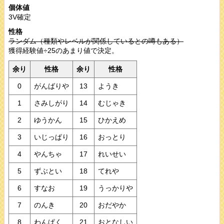
個体値
3V確定
性格
ランダム（種類やレベルが関係しているとの噂もある）
獲得経験値÷25のあまり値で決定。
余り
性格
余り
性格
0
がんばりや
13
ようき
1
さみしがり
14
むじゃき
2
ゆうかん
15
ひかえめ
3
いじっぱり
16
おっとり
4
やんちゃ
17
れいせい
5
ずぶとい
18
てれや
6
すなお
19
うっかりや
7
のんき
20
おだやか
8
わんぱく
21
おとなしい