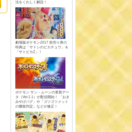
法をくわしく解説！
劇場版ポケモン2017 前売り券の
特典は「サトシのピカチュウ」＆
「サトピカZ」！
ポケモン サン・ムーンの更新デー
タ（Ver.1.1）が配信開始！ 「おき
みやげバグ」や「ゴツゴツメット
の勝敗判定」などが修正！