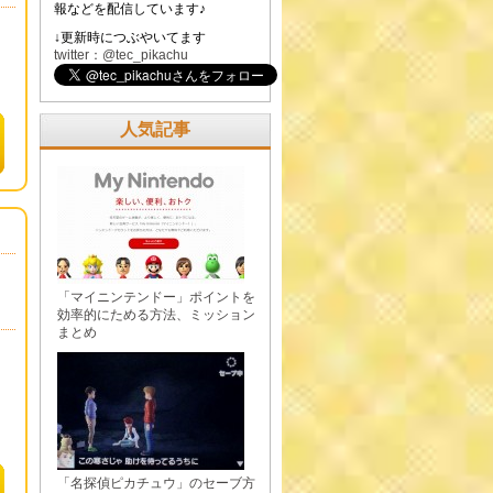
報などを配信しています♪
↓更新時につぶやいてます
twitter：@tec_pikachu
人気記事
「マイニンテンドー」ポイントを
効率的にためる方法、ミッション
まとめ
「名探偵ピカチュウ」のセーブ方