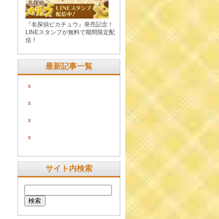
『名探偵ピカチュウ』発売記念！
LINEスタンプが無料で期間限定配
信！
最新記事一覧
x
x
x
x
サイト内検索