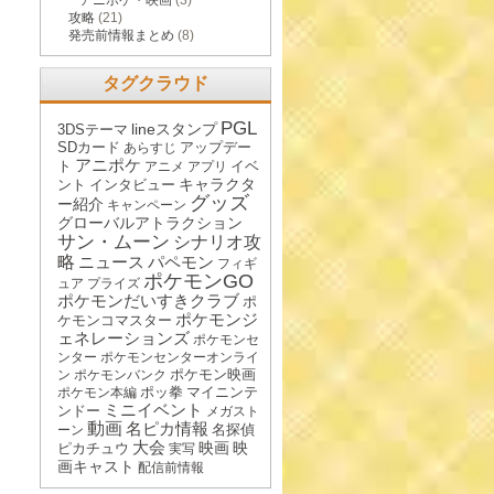
アニポケ・映画
(3)
攻略
(21)
発売前情報まとめ
(8)
タグクラウド
PGL
lineスタンプ
3DSテーマ
SDカード
アップデー
あらすじ
アニポケ
ト
イベ
アニメ
アプリ
キャラクタ
ント
インタビュー
グッズ
ー紹介
キャンペーン
グローバルアトラクション
サン・ムーン
シナリオ攻
略
ニュース
パペモン
フィギ
ポケモンGO
ュア
プライズ
ポケモンだいすきクラブ
ポ
ポケモンジ
ケモンコマスター
ェネレーションズ
ポケモンセ
ンター
ポケモンセンターオンライ
ポケモン映画
ン
ポケモンバンク
ポッ拳
マイニンテ
ポケモン本編
ミニイベント
ンドー
メガスト
動画
名ピカ情報
名探偵
ーン
大会
映画
映
ピカチュウ
実写
画キャスト
配信前情報