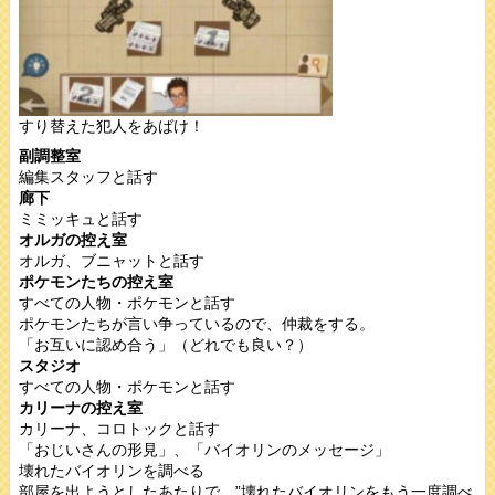
すり替えた犯人をあばけ！
副調整室
編集スタッフと話す
廊下
ミミッキュと話す
オルガの控え室
オルガ、ブニャットと話す
ポケモンたちの控え室
すべての人物・ポケモンと話す
ポケモンたちが言い争っているので、仲裁をする。
「お互いに認め合う」（どれでも良い？）
スタジオ
すべての人物・ポケモンと話す
カリーナの控え室
カリーナ、コロトックと話す
「おじいさんの形見」、「バイオリンのメッセージ」
壊れたバイオリンを調べる
部屋を出ようとしたあたりで、”壊れたバイオリンをもう一度調べ