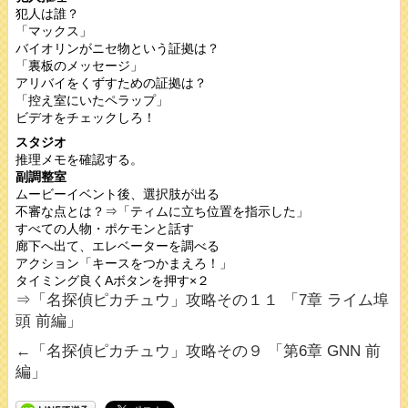
犯人は誰？
「マックス」
バイオリンがニセ物という証拠は？
「裏板のメッセージ」
アリバイをくずすための証拠は？
「控え室にいたペラップ」
ビデオをチェックしろ！
スタジオ
推理メモを確認する。
副調整室
ムービーイベント後、選択肢が出る
不審な点とは？⇒「ティムに立ち位置を指示した」
すべての人物・ポケモンと話す
廊下へ出て、エレベーターを調べる
アクション「キースをつかまえろ！」
タイミング良くAボタンを押す×２
⇒「名探偵ピカチュウ」攻略その１１ 「7章 ライム埠
頭 前編」
←「名探偵ピカチュウ」攻略その９ 「第6章 GNN 前
編」