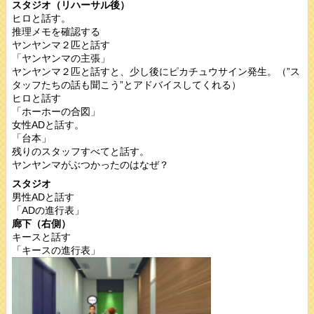
スタジオ（リハーサル後）
ヒロと話す。
推理メモを確認する
ヤンヤンマ２匹と話す
「ヤンヤンマの主張」
ヤンヤンマ２匹と話すと、少し後にピカチュウサイン発生。（”ス
タッフたちの話も聞こう”とアドバイスしてくれる）
ヒロと話す
「ホーホーの合図」
女性ADと話す。
「台本」
残りのスタッフすべてと話す。
ヤンヤンマがぶつかったのはなぜ？
スタジオ
男性ADと話す
「ADの進行表」
廊下（右側）
キースと話す
「キースの進行表」