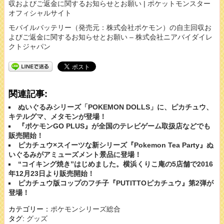
収およびご返金に関するお知らせとお願い | ポケットモンスター
オフィシャルサイト
モバイルバッテリー（発売元：株式会社ポケモン）の自主回収お
よびご返金に関するお知らせとお願い – 株式会社ニアバイダイレ
クトジャパン
関連記事:
ぬいぐるみシリーズ「POKEMON DOLLS」に、ピカチュウ、
キテルグマ、メタモンが登場！
『ポケモンGO PLUS』が全国のテレビゲーム取扱店などでも
販売開始！
ピカチュウ×スイーツな新シリーズ『Pokemon Tea Party』ぬ
いぐるみがアミューズメント景品に登場！
“コイキング焼き”はじめました。横浜くりこ庵の5店舗で2016
年12月23日より販売開始！
ピカチュウ版コップのフチ子『PUTITTOピカチュウ』第2弾が
登場！
カテゴリー：
ポケモンシリーズ総合
タグ:
グッズ