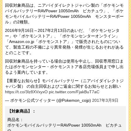
回収対象商品は、ニアバイダイレクトジャパン製の「ポケモンモ
バイルバッテリーRAVPower 10050mAh ピカチュウ」、「ポケ
モンモバイルバッテリーRAVPower 10050mAh モンスターボー
ル」の2種類。
2016年9月16日～2017年2月13日のあいだ、「ポケモンセンタ
ー」や「ポケモンストア」、「ポケモンセンターオンライン」
「Amazon.co.jp「ポケモンストア」」で販売されたものについ
て、製造工程の不備により異常発熱・発煙が生じるおそれがある
とのことです。
回収対象商品を持っている場合は使用を中止し、回収専用窓口ま
たはポケモンセンター・ポケモンストア各店売場係員まで申し出
るよう案内しています。
【重要なお知らせ】モバイルバッテリー（ニアバイダイレクトジ
ャパン製） の自主回収およびご返金に関するお知らせとお願い
https://t.co/3lz8XVxyxO
pic.twitter.com/FjakBuT7aC
— ポケモン公式ツイッター (@Pokemon_cojp)
2017年3月9日
【対象商品】：
商品名：
ポケモンモバイルバッテリーRAVPower 10050mAh ピカチュ
ウ