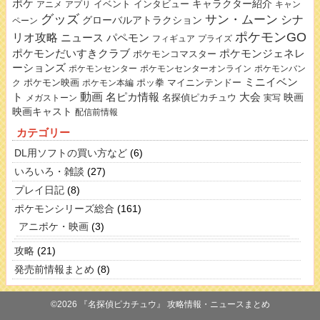
ポケ
キャラクター紹介
イベント
インタビュー
アニメ
アプリ
キャン
グッズ
サン・ムーン
シナ
グローバルアトラクション
ペーン
ポケモンGO
リオ攻略
ニュース
パペモン
フィギュア
プライズ
ポケモンだいすきクラブ
ポケモンジェネレ
ポケモンコマスター
ーションズ
ポケモンセンター
ポケモンセンターオンライン
ポケモンバン
ミニイベン
ポケモン映画
ポッ拳
マイニンテンドー
ク
ポケモン本編
動画
名ピカ情報
大会
ト
映画
名探偵ピカチュウ
メガストーン
実写
映画キャスト
配信前情報
カテゴリー
DL用ソフトの買い方など
(6)
いろいろ・雑談
(27)
プレイ日記
(8)
ポケモンシリーズ総合
(161)
アニポケ・映画
(3)
攻略
(21)
発売前情報まとめ
(8)
©2026 『名探偵ピカチュウ』 攻略情報・ニュースまとめ