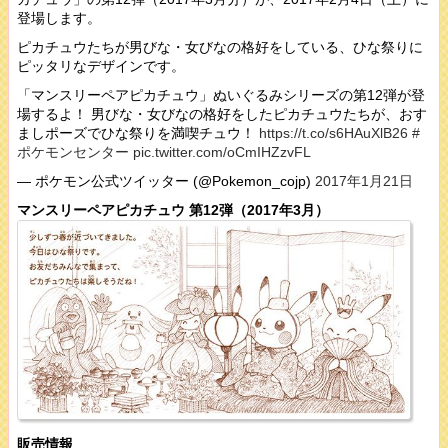
登場します。
ピカチュウたちが男びな・女びなの格好をしている、ひな祭りに
ピッタリなデザインです。
「マンスリーペアピカチュウ」ぬいぐるみシリーズの第12弾が登
場するよ！ 男びな・女びなの格好をしたピカチュウたちが、おす
ましポーズでひな祭りを満喫チュウ！
https://t.co/s6HAuXlB26
#
ポケモンセンター
pic.twitter.com/oCmIHZzvFL
— ポケモン公式ツイッター (@Pokemon_cojp)
2017年1月21日
マンスリーペアピカチュウ 第12弾（2017年3月）
販売情報