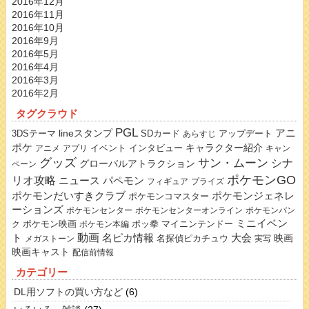
2016年12月
2016年11月
2016年10月
2016年9月
2016年5月
2016年4月
2016年3月
2016年2月
タグクラウド
PGL
lineスタンプ
アニ
3DSテーマ
SDカード
アップデート
あらすじ
ポケ
キャラクター紹介
イベント
インタビュー
アニメ
アプリ
キャン
グッズ
サン・ムーン
シナ
グローバルアトラクション
ペーン
ポケモンGO
リオ攻略
ニュース
パペモン
フィギュア
プライズ
ポケモンだいすきクラブ
ポケモンジェネレ
ポケモンコマスター
ーションズ
ポケモンセンター
ポケモンセンターオンライン
ポケモンバン
ミニイベン
ポケモン映画
ポッ拳
マイニンテンドー
ク
ポケモン本編
動画
名ピカ情報
大会
ト
映画
名探偵ピカチュウ
メガストーン
実写
映画キャスト
配信前情報
カテゴリー
DL用ソフトの買い方など
(6)