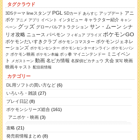
タグクラウド
PGL
lineスタンプ
アニ
3DSテーマ
SDカード
アップデート
あらすじ
ポケ
キャラクター紹介
イベント
インタビュー
アニメ
アプリ
キャン
グッズ
サン・ムーン
シナ
グローバルアトラクション
ペーン
ポケモンGO
リオ攻略
ニュース
パペモン
フィギュア
プライズ
ポケモンだいすきクラブ
ポケモンジェネレ
ポケモンコマスター
ーションズ
ポケモンセンター
ポケモンセンターオンライン
ポケモンバン
ミニイベン
ポケモン映画
ポッ拳
マイニンテンドー
ク
ポケモン本編
動画
名ピカ情報
大会
ト
映画
名探偵ピカチュウ
メガストーン
実写
映画キャスト
配信前情報
カテゴリー
DL用ソフトの買い方など
(6)
いろいろ・雑談
(27)
プレイ日記
(8)
ポケモンシリーズ総合
(161)
アニポケ・映画
(3)
攻略
(21)
発売前情報まとめ
(8)