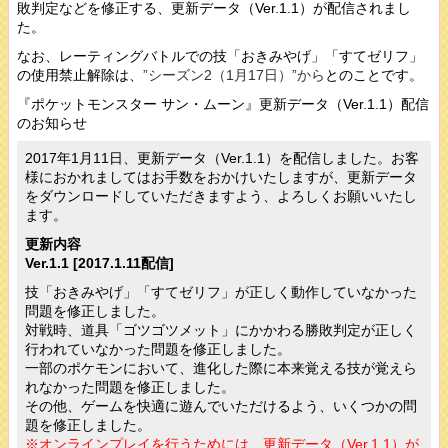
敗判定などを修正する、更新データ（Ver.1.1）が配信されまし
た。
なお、レーティングバトルでの技「おきみやげ」「すてゼリフ」
の使用禁止解除は、
”シーズン2（1月17日）”から
とのことです。
『ポケットモンスター サン・ムーン』更新データ（Ver.1.1）配信
のお知らせ
2017年1月11日、更新データ（Ver.1.1）を配信しました。お客
様におかれましてはお手数をおかけいたしますが、更新データ
をダウンロードしていただきますよう、よろしくお願いいたし
ます。
更新内容
Ver.1.1 [2017.1.11配信]
技「おきみやげ」「すてゼリフ」が正しく動作していなかった
問題を修正しました。
対戦時、道具「ゴツゴツメット」にかかわる勝敗判定が正しく
行われていなかった問題を修正しました。
一部のポケモンにおいて、進化した際に本来覚える技が覚えら
れなかった問題を修正しました。
その他、ゲームを快適に遊んでいただけるよう、いくつかの問
題を修正しました。
※オンラインプレイを行うためには、更新データ（Ver.1.1）が