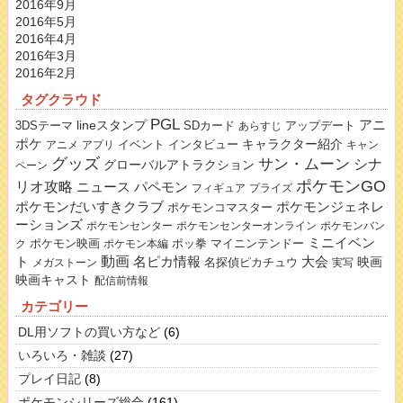
2016年9月
2016年5月
2016年4月
2016年3月
2016年2月
タグクラウド
PGL
lineスタンプ
アニ
3DSテーマ
SDカード
アップデート
あらすじ
ポケ
キャラクター紹介
イベント
インタビュー
アニメ
アプリ
キャン
グッズ
サン・ムーン
シナ
グローバルアトラクション
ペーン
ポケモンGO
リオ攻略
ニュース
パペモン
フィギュア
プライズ
ポケモンだいすきクラブ
ポケモンジェネレ
ポケモンコマスター
ーションズ
ポケモンセンター
ポケモンセンターオンライン
ポケモンバン
ミニイベン
ポケモン映画
ポッ拳
マイニンテンドー
ク
ポケモン本編
動画
名ピカ情報
大会
ト
映画
名探偵ピカチュウ
メガストーン
実写
映画キャスト
配信前情報
カテゴリー
DL用ソフトの買い方など
(6)
いろいろ・雑談
(27)
プレイ日記
(8)
ポケモンシリーズ総合
(161)