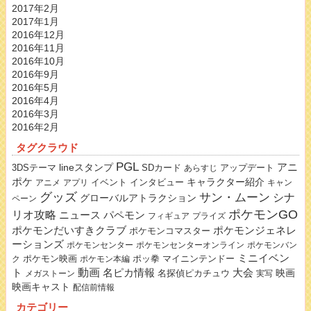
2017年2月
2017年1月
2016年12月
2016年11月
2016年10月
2016年9月
2016年5月
2016年4月
2016年3月
2016年2月
タグクラウド
PGL
lineスタンプ
アニ
3DSテーマ
SDカード
アップデート
あらすじ
ポケ
キャラクター紹介
イベント
インタビュー
アニメ
アプリ
キャン
グッズ
サン・ムーン
シナ
グローバルアトラクション
ペーン
ポケモンGO
リオ攻略
ニュース
パペモン
フィギュア
プライズ
ポケモンだいすきクラブ
ポケモンジェネレ
ポケモンコマスター
ーションズ
ポケモンセンター
ポケモンセンターオンライン
ポケモンバン
ミニイベン
ポケモン映画
ポッ拳
マイニンテンドー
ク
ポケモン本編
動画
名ピカ情報
大会
ト
映画
名探偵ピカチュウ
メガストーン
実写
映画キャスト
配信前情報
カテゴリー