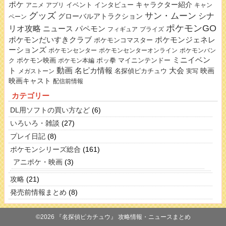
ポケ
キャラクター紹介
イベント
インタビュー
アニメ
アプリ
キャン
グッズ
サン・ムーン
シナ
グローバルアトラクション
ペーン
ポケモンGO
リオ攻略
ニュース
パペモン
フィギュア
プライズ
ポケモンだいすきクラブ
ポケモンジェネレ
ポケモンコマスター
ーションズ
ポケモンセンター
ポケモンセンターオンライン
ポケモンバン
ミニイベン
ポケモン映画
ポッ拳
マイニンテンドー
ク
ポケモン本編
動画
名ピカ情報
大会
ト
映画
名探偵ピカチュウ
メガストーン
実写
映画キャスト
配信前情報
カテゴリー
DL用ソフトの買い方など
(6)
いろいろ・雑談
(27)
プレイ日記
(8)
ポケモンシリーズ総合
(161)
アニポケ・映画
(3)
攻略
(21)
発売前情報まとめ
(8)
©2026 『名探偵ピカチュウ』 攻略情報・ニュースまとめ