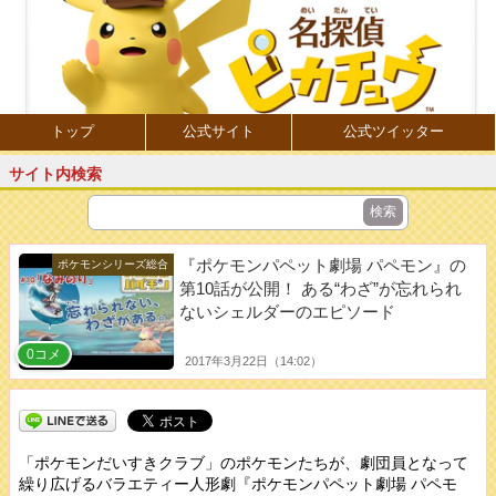
トップ
公式サイト
公式ツイッター
サイト内検索
『ポケモンパペット劇場 パペモン』の
ポケモンシリーズ総合
第10話が公開！ ある“わざ”が忘れられ
ないシェルダーのエピソード
0コメ
2017年3月22日（14:02）
「ポケモンだいすきクラブ」のポケモンたちが、劇団員となって
繰り広げるバラエティー人形劇『ポケモンパペット劇場 パペモ