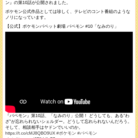
ン』の第10話が公開されました。
ポケモン公式作品としては珍しく、テレビのコント番組のような
ノリになっています。
【公式】ポケモンパペット劇場 パペモン #10「なみのり」
『パペモン』第10話、「なみのり」公開！ どうしても、ある“わ
ざ”が忘れられないシェルダー。どうして忘れられないんだろう。
そして、相談相手はヤドンでいいのか。
https://t.co/cMJ8QBO9UX
#ポケモン
#パペモン